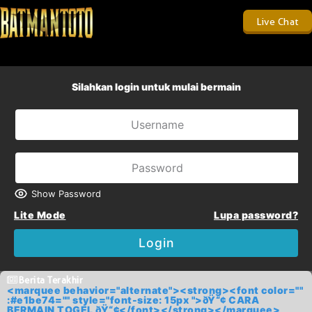
Live Chat
Silahkan login untuk mulai bermain
Show Password
Lite Mode
Lupa password?
Login
Berita Terakhir
<marquee behavior="alternate"><strong><font color=""
:#e1be74="" style="font-size: 15px ">ðŸ“¢ CARA
BERMAIN TOGEL ðŸ“¢</font></strong></marquee>