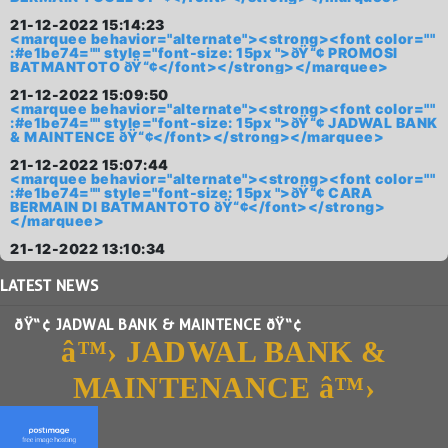
21-12-2022 15:14:23
<marquee behavior="alternate"><strong><font color=""
:#e1be74="" style="font-size: 15px ">ðŸ“¢ PROMOSI
BATMANTOTO ðŸ“¢</font></strong></marquee>
21-12-2022 15:09:50
<marquee behavior="alternate"><strong><font color=""
:#e1be74="" style="font-size: 15px ">ðŸ“¢ JADWAL BANK
& MAINTENCE ðŸ“¢</font></strong></marquee>
21-12-2022 15:07:44
<marquee behavior="alternate"><strong><font color=""
:#e1be74="" style="font-size: 15px ">ðŸ“¢ CARA
BERMAIN DI BATMANTOTO ðŸ“¢</font></strong>
</marquee>
21-12-2022 13:10:34
LATEST
NEWS
ðŸ“¢ JADWAL BANK & MAINTENCE ðŸ“¢
â™› JADWAL BANK &
MAINTENANCE â™›