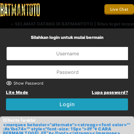
Live Chat
~ SELAMAT DATANG DI BATMANTOTO | Situs togel terpercay
Silahkan login untuk mulai bermain
Show Password
Lite Mode
Lupa password?
Login
Berita Terakhir
<marquee behavior="alternate"><strong><font color=""
:#e1be74="" style="font-size: 15px ">ðŸ“¢ CARA
BERMAIN TOGEL ðŸ“¢</font></strong></marquee>