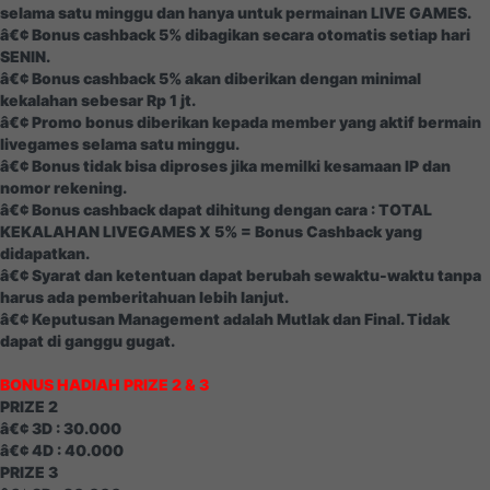
selama satu minggu dan hanya untuk permainan LIVE GAMES.
â€¢ Bonus cashback 5% dibagikan secara otomatis setiap hari
SENIN.
â€¢ Bonus cashback 5% akan diberikan dengan minimal
kekalahan sebesar Rp 1 jt.
â€¢ Promo bonus diberikan kepada member yang aktif bermain
livegames selama satu minggu.
â€¢ Bonus tidak bisa diproses jika memilki kesamaan IP dan
nomor rekening.
â€¢ Bonus cashback dapat dihitung dengan cara : TOTAL
KEKALAHAN LIVEGAMES X 5% = Bonus Cashback yang
didapatkan.
â€¢ Syarat dan ketentuan dapat berubah sewaktu-waktu tanpa
harus ada pemberitahuan lebih lanjut.
â€¢ Keputusan Management adalah Mutlak dan Final. Tidak
dapat di ganggu gugat.
BONUS HADIAH PRIZE 2 & 3
PRIZE 2
â€¢ 3D : 30.000
â€¢ 4D : 40.000
PRIZE 3